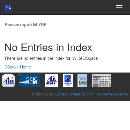
Skip
Репозиторий БГУИР
navigation
No Entries in Index
There are no entries in the index for "All of DSpace".
DSpace Home
© 2014-2026,
Библиотека БГУИР
-
Обратная связь