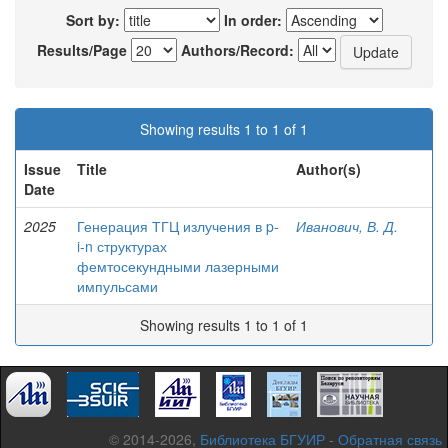
Sort by:
In order:
Results/Page
Authors/Record:
Showing results 1 to 1 of 1
Issue
Title
Author(s)
Date
2025
Генерация ТГЦ излучения в p-
Иванович, В. Д.
i-n структурах
фемтосекундными лазерными
импульсами
Showing results 1 to 1 of 1
© 2014-2026,
Библиотека БГУИР
-
Обратная связь