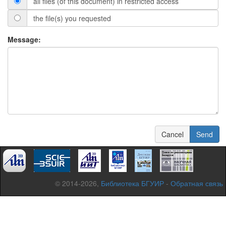
all files (of this document) in restricted access
the file(s) you requested
Message:
Cancel
Send
© 2014-2026,
Библиотека БГУИР
-
Обратная связь