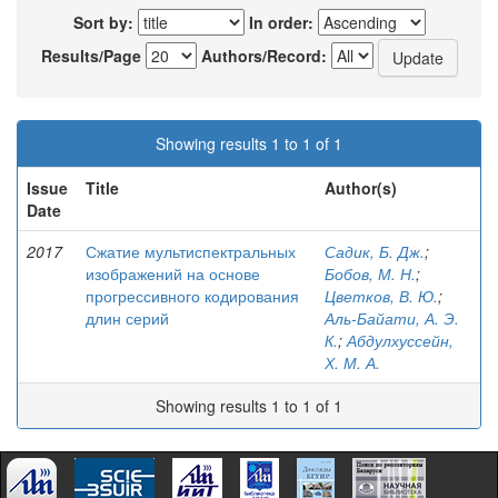
Sort by:
In order:
Results/Page
Authors/Record:
Showing results 1 to 1 of 1
Issue
Title
Author(s)
Date
2017
Сжатие мультиспектральных
Садик, Б. Дж.
;
изображений на основе
Бобов, М. Н.
;
прогрессивного кодирования
Цветков, В. Ю.
;
длин серий
Аль-Байати, А. Э.
К.
;
Абдулхуссейн,
Х. М. А.
Showing results 1 to 1 of 1