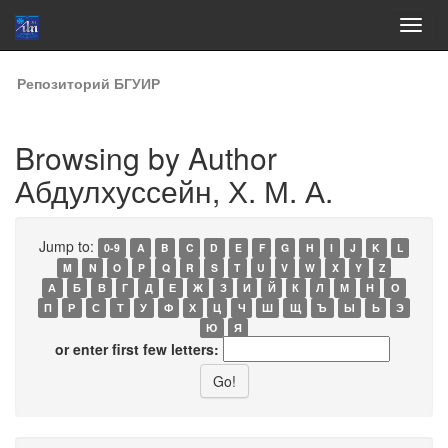
Skip
Репозиторий БГУИР
navigation
Browsing by Author
Абдулхуссейн, Х. М. А.
Jump to:
0-9
A
B
C
D
E
F
G
H
I
J
K
L
M
N
O
P
Q
R
S
T
U
V
W
X
Y
Z
А
Б
В
Г
Д
Е
Ж
З
И
Й
К
Л
М
Н
О
П
Р
С
Т
У
Ф
Х
Ц
Ч
Ш
Щ
Ъ
Ы
Ь
Э
Ю
Я
or enter first few letters: