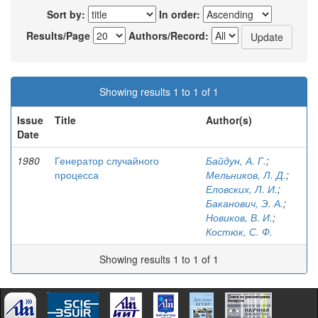
Sort by:
In order:
Results/Page
Authors/Record:
Showing results 1 to 1 of 1
Issue
Title
Author(s)
Date
1980
Генератор случайного
Байдун, А. Г.
;
процесса
Мельников, Л. Д.
;
Еловских, Л. И.
;
Баканович, Э. А.
;
Новиков, В. И.
;
Костюк, С. Ф.
Showing results 1 to 1 of 1