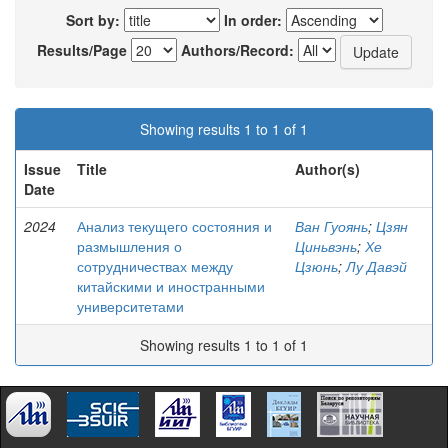
Sort by:
In order:
Results/Page
Authors/Record:
Showing results 1 to 1 of 1
Issue
Title
Author(s)
Date
2024
Анализ текущего состояния и
Ван Гуоянь
;
Цзян
размышления о
Циньвэнь
;
Хе
сотрудничествах между
Цзюнь
;
Лу Давэй
китайскими и иностранными
университетами
Showing results 1 to 1 of 1