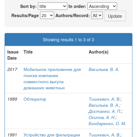
Sort by:
In order:
Results/Page
Authors/Record:
Showing results 1 to 3 of 3
Issue
Title
Author(s)
Date
2017
Мобильное приложение для
Васильев, В. А.
поиска компании
совместного выгула
домашних животных
1989
Обтюратор
Тишкевич, А. В.
;
Васильев, В. А.
;
Достанко, А. П.
;
Осипов, А. Н.
;
Бондаренко, О. М.
1991
Устройство для фильтрации
Тишкевич, А. В.
;