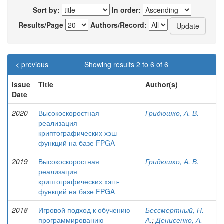
Sort by:
In order:
Results/Page
Authors/Record:
< previous
Showing results 2 to 6 of 6
Issue
Title
Author(s)
Date
2020
Высокоскоростная
Гридюшко, А. В.
реализация
криптографических хэш
функций на базе FPGA
2019
Высокоскоростная
Гридюшко, А. В.
реализация
криптографических хэш-
функций на базе FPGA
2018
Игровой подход к обучению
Бессмертный, Н.
программированию
А.
;
Денисенко, А.