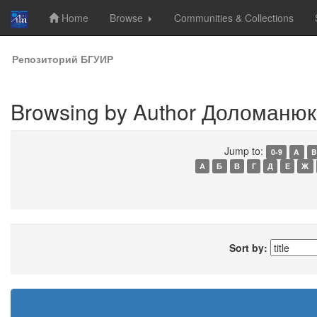
Home
Browse
Communities & Collections
Skip
Репозиторий БГУИР
navigation
Browsing by Author Доломанюк,
Jump to:
0-9
A
B
А
Б
В
Г
Д
Е
Ж
Sort by: