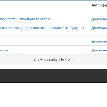
Author(s
тов для трaнспортного комплексa
Доломаню
ая составляющая для повышения подготовки будущих
Доломаню
Доломаню
истов
Доломаню
Showing results 1 to 4 of 4