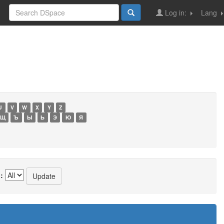
Log in:
Lang
U
V
W
X
Y
Z
Щ
Ъ
Ы
Ь
Э
Ю
Я
: