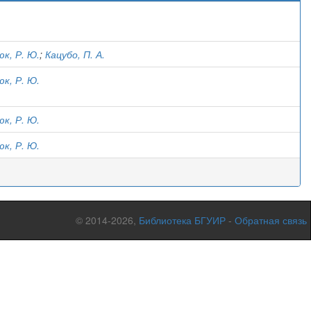
)
к, Р. Ю.
;
Кацубо, П. А.
к, Р. Ю.
к, Р. Ю.
к, Р. Ю.
© 2014-2026,
Библиотека БГУИР
-
Обратная связь