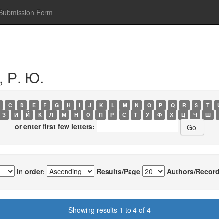
Submission Form
 Р. Ю.
C
D
E
F
G
H
I
J
K
L
M
N
O
P
Q
R
S
T
З
И
Й
К
Л
М
Н
О
П
Р
С
Т
У
Ф
Х
Ц
Ч
Ш
or enter first few letters:
In order:
Results/Page
Authors/Record
Showing results 1 to 4 of 4