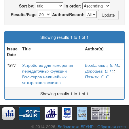
Sort by:
In order:
Results/Page
Authors/Record:
Showing results 1 to 1 of 1
Issue
Title
Author(s)
Date
1977
Устройство для измерения
Богданович, Б. М.
;
передаточных функций
Дорошев, В. П.
;
Вольтерра нелинейных
Позняк, С. С.
четырехполюсников
Showing results 1 to 1 of 1
© 2014-2026,
Библиотека БГУИР
-
Обратная связь