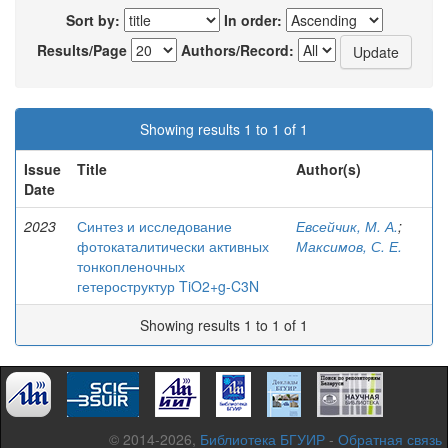
Sort by:
In order:
Results/Page
Authors/Record:
Showing results 1 to 1 of 1
Issue
Title
Author(s)
Date
2023
Синтез и исследование
Евсейчик, М. А.
;
фотокаталитически активных
Максимов, С. Е.
тонкопленочных
гетероструктур TiO2+g-C3N
Showing results 1 to 1 of 1
© 2014-2026,
Библиотека БГУИР
-
Обратная связь