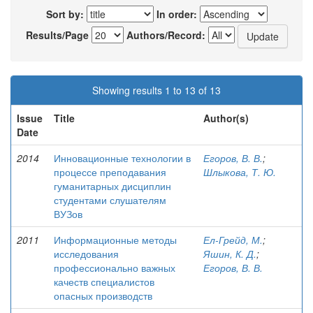
Sort by:
In order:
Results/Page
Authors/Record:
Showing results 1 to 13 of 13
Issue
Title
Author(s)
Date
2014
Инновационные технологии в
Егоров, В. В.
;
процессе преподавания
Шлыкова, Т. Ю.
гуманитарных дисциплин
студентами слушателям
ВУЗов
2011
Информационные методы
Ел-Грейд, М.
;
исследования
Яшин, К. Д.
;
профессионально важных
Егоров, В. В.
качеств специалистов
опасных производств