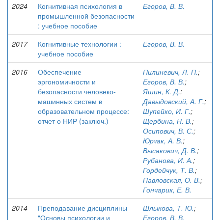
2024
Когнитивная психология в
Егоров, В. В.
промышленной безопасности
: учебное пособие
2017
Когнитивные технологии :
Егоров, В. В.
учебное пособие
2016
Обеспечение
Пилиневич, Л. П.
;
эргономичности и
Егоров, В. В.
;
безопасности человеко-
Яшин, К. Д.
;
машинных систем в
Давыдовский, А. Г.
;
образовательном процессе:
Шупейко, И. Г.
;
отчет о НИР (заключ.)
Щербина, Н. В.
;
Осипович, В. С.
;
Юрчак, А. В.
;
Высакович, Д. В.
;
Рубанова, И. А.
;
Гордейчук, Т. В.
;
Павловская, О. В.
;
Гончарик, Е. В.
2014
Преподавание дисциплины
Шлыкова, Т. Ю.
;
"Основы психологии и
Егоров, В. В.