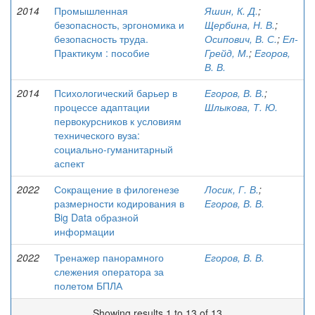
2014
Промышленная
Яшин, К. Д.
;
безопасность, эргономика и
Щербина, Н. В.
;
безопасность труда.
Осипович, В. С.
;
Ел-
Практикум : пособие
Грейд, М.
;
Егоров,
В. В.
2014
Психологический барьер в
Егоров, В. В.
;
процессе адаптации
Шлыкова, Т. Ю.
первокурсников к условиям
технического вуза:
социально-гуманитарный
аспект
2022
Сокращение в филогенезе
Лосик, Г. В.
;
размерности кодирования в
Егоров, В. В.
Big Data образной
информации
2022
Тренажер панорамного
Егоров, В. В.
слежения оператора за
полетом БПЛА
Showing results 1 to 13 of 13