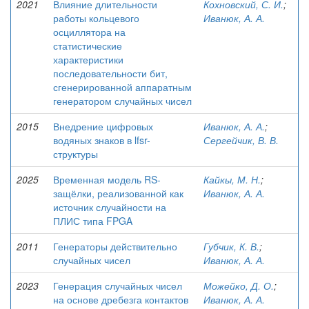
2021
Влияние длительности
Кохновский, С. И.
;
работы кольцевого
Иванюк, А. А.
осциллятора на
статистические
характеристики
последовательности бит,
сгенерированной аппаратным
генератором случайных чисел
2015
Внедрение цифровых
Иванюк, А. А.
;
водяных знаков в lfsr-
Сергейчик, В. В.
структуры
2025
Временная модель RS-
Кайкы, М. Н.
;
защёлки, реализованной как
Иванюк, А. А.
источник случайности на
ПЛИС типа FPGA
2011
Генераторы действительно
Губчик, К. В.
;
случайных чисел
Иванюк, А. А.
2023
Генерация случайных чисел
Можейко, Д. О.
;
на основе дребезга контактов
Иванюк, А. А.