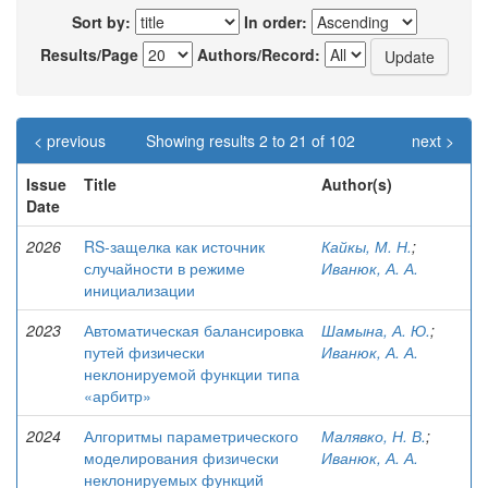
Sort by:
In order:
Results/Page
Authors/Record:
< previous
Showing results 2 to 21 of 102
next >
Issue
Title
Author(s)
Date
2026
RS-защелка как источник
Кайкы, М. Н.
;
случайности в режиме
Иванюк, А. А.
инициализации
2023
Автоматическая балансировка
Шамына, А. Ю.
;
путей физически
Иванюк, А. А.
неклонируемой функции типа
«арбитр»
2024
Алгоритмы параметрического
Малявко, Н. В.
;
моделирования физически
Иванюк, А. А.
неклонируемых функций