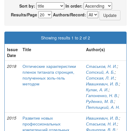
Sort by:
In order:
Results/Page
Authors/Record:
Showing results 1 to 2 of 2
Issue
Title
Author(s)
Date
2018
Оптические характеристики
Стаськов, Н. И.
;
пленок титаната стронция,
Сотский, А. Б.
;
полученных золь-гель
Сотская, Л. И.
;
методом
Ивашкевич, И. В.
;
Кулак, А. И.
;
Гапоненко, Н. В.
;
Руденко, М. В.
;
Петлицкий, А. Н.
2015
Развитие новых
Ивашкевич, И. В.
;
профессиональных
Стаськов, Н. И.
;
компетенций отдельных
Филиппов, В. В.
;