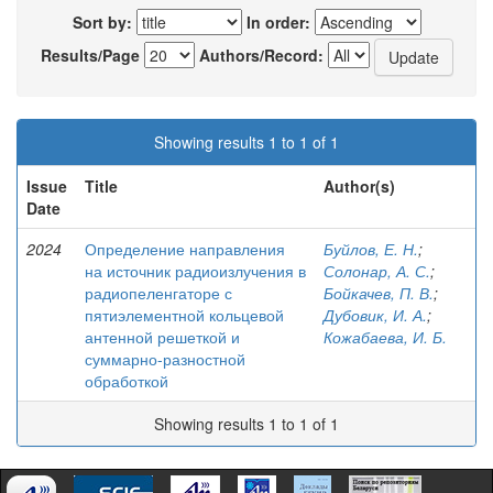
Sort by:
In order:
Results/Page
Authors/Record:
Showing results 1 to 1 of 1
Issue
Title
Author(s)
Date
2024
Определение направления
Буйлов, Е. Н.
;
на источник радиоизлучения в
Солонар, А. С.
;
радиопеленгаторе с
Бойкачев, П. В.
;
пятиэлементной кольцевой
Дубовик, И. А.
;
антенной решеткой и
Кожабаева, И. Б.
суммарно-разностной
обработкой
Showing results 1 to 1 of 1