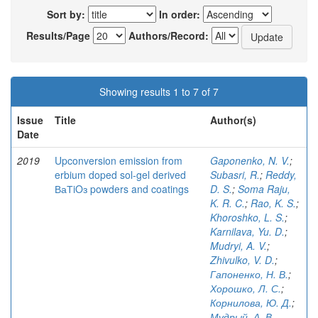
Sort by:
In order:
Results/Page
Authors/Record:
Showing results 1 to 7 of 7
Issue
Title
Author(s)
Date
2019
Upconversion emission from
Gaponenko, N. V.
;
erbium doped sol-gel derived
Subasri, R.
;
Reddy,
ВаТiOз powders and coatings
D. S.
;
Soma Raju,
K. R. C.
;
Rao, K. S.
;
Khoroshko, L. S.
;
Karnilava, Yu. D.
;
Mudryi, A. V.
;
Zhivulko, V. D.
;
Гапоненко, Н. В.
;
Хорошко, Л. С.
;
Корнилова, Ю. Д.
;
Мудрый, А. В.