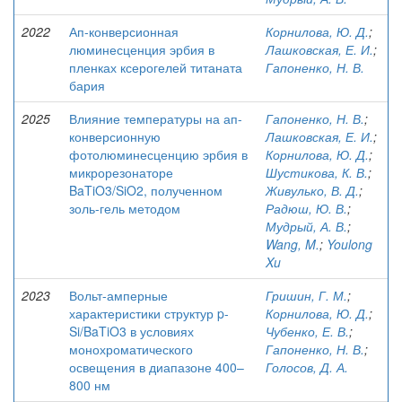
2022
Ап-конверсионная
Корнилова, Ю. Д.
;
люминесценция эрбия в
Лашковская, Е. И.
;
пленках ксерогелей титаната
Гапоненко, Н. В.
бария
2025
Влияние температуры на ап-
Гапоненко, Н. В.
;
конверсионную
Лашковская, Е. И.
;
фотолюминесценцию эрбия в
Корнилова, Ю. Д.
;
микрорезонаторе
Шустикова, К. В.
;
BaTiO3/SiO2, полученном
Живулько, В. Д.
;
золь-гель методом
Радюш, Ю. В.
;
Мудрый, А. В.
;
Wang, M.
;
Youlong
Xu
2023
Вольт-амперные
Гришин, Г. М.
;
характеристики структур p-
Корнилова, Ю. Д.
;
Si/BaTiO3 в условиях
Чубенко, Е. В.
;
монохроматического
Гапоненко, Н. В.
;
освещения в диапазоне 400–
Голосов, Д. А.
800 нм