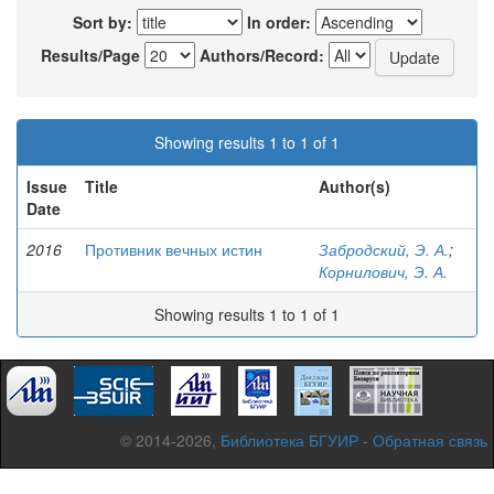
Sort by:
In order:
Results/Page
Authors/Record:
Showing results 1 to 1 of 1
Issue
Title
Author(s)
Date
2016
Противник вечных истин
Забродский, Э. А.
;
Корнилович, Э. А.
Showing results 1 to 1 of 1
© 2014-2026,
Библиотека БГУИР
-
Обратная связь