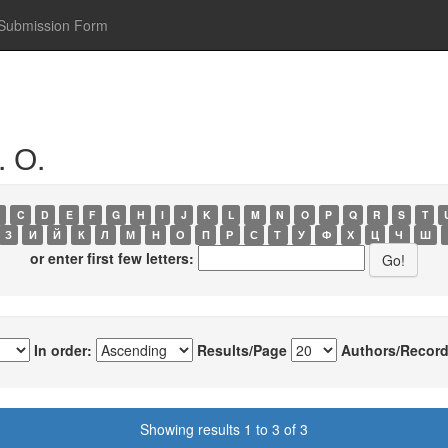
Submission Form
. О.
C
D
E
F
G
H
I
J
K
L
M
N
O
P
Q
R
S
T
З
И
Й
К
Л
М
Н
О
П
Р
С
Т
У
Ф
Х
Ц
Ч
Ш
or enter first few letters:
In order:
Results/Page
Authors/Record
Showing results 1 to 3 of 3