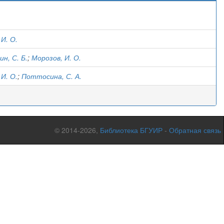
)
И. О.
н, С. Б.
;
Морозов, И. О.
И. О.
;
Поттосина, С. А.
© 2014-2026,
Библиотека БГУИР
-
Обратная связь