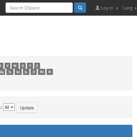
Log in:
Lang
U
V
W
X
Y
Z
Щ
Ъ
Ы
Ь
Э
Ю
Я
: