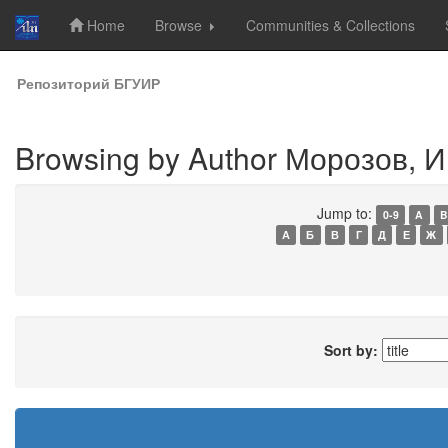
Home
Browse
Communities & Collections
Skip
Репозиторий БГУИР
navigation
Browsing by Author Морозов, И
Jump to:
0-9
A
B
А
Б
В
Г
Д
Е
Ж
Sort by: