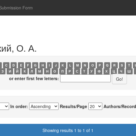
Submission Form
ий, О. А.
C
D
E
F
G
H
I
J
K
L
M
N
O
P
Q
R
S
T
З
И
Й
К
Л
М
Н
О
П
Р
С
Т
У
Ф
Х
Ц
Ч
Ш
or enter first few letters:
In order:
Results/Page
Authors/Record
Showing results 1 to 1 of 1