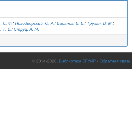
 С. Ф.
;
Новодворский, О. А.
;
Баранов, В. В.
;
Трухан, В. М.
;
 Т. В.
;
Струц, А. М.
© 2014-2026,
Библиотека БГУИР
-
Обратная связь