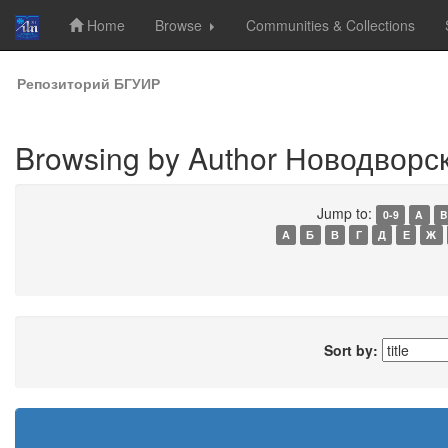
Home
Browse
Communities & Collections
Skip
Репозиторий БГУИР
navigation
Browsing by Author Новодворск
Jump to:
0-9
A
B
А
Б
В
Г
Д
Е
Ж
Sort by: