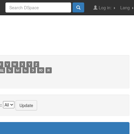
Log in:
Lang
U
V
W
X
Y
Z
Щ
Ъ
Ы
Ь
Э
Ю
Я
: