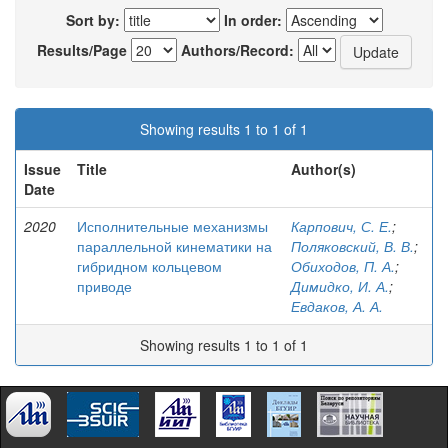
Sort by:
In order:
Results/Page
Authors/Record:
Showing results 1 to 1 of 1
Issue
Title
Author(s)
Date
2020
Исполнительные механизмы
Карпович, С. Е.
;
параллельной кинематики на
Поляковский, В. В.
;
гибридном кольцевом
Обиходов, П. А.
;
приводе
Димидко, И. А.
;
Евдаков, А. А.
Showing results 1 to 1 of 1