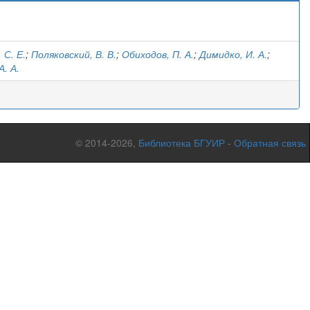
)
 С. Е.
;
Поляковский, В. В.
;
Обиходов, П. А.
;
Димидко, И. А.
;
А. А.
© 2014-2026,
Библиотека БГУИР
-
Обратная связь