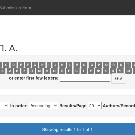
Submission Form
П. А.
C
D
E
F
G
H
I
J
K
L
M
N
O
P
Q
R
S
T
З
И
Й
К
Л
М
Н
О
П
Р
С
Т
У
Ф
Х
Ц
Ч
Ш
or enter first few letters:
In order:
Results/Page
Authors/Record
Showing results 1 to 1 of 1