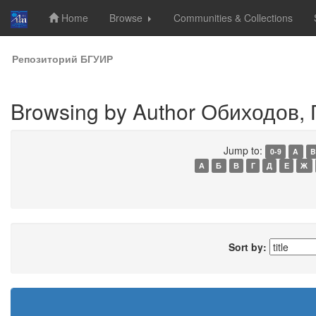
Home
Browse
Communities & Collections
Skip
Репозиторий БГУИР
navigation
Browsing by Author Обиходов, 
Jump to:
0-9
A
B
А
Б
В
Г
Д
Е
Ж
Sort by: