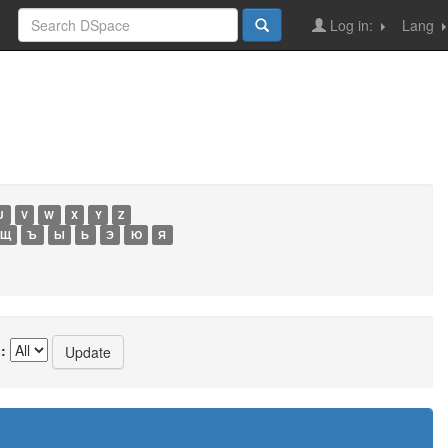
Log in:
Lang
U
V
W
X
Y
Z
Щ
Ъ
Ы
Ь
Э
Ю
Я
: