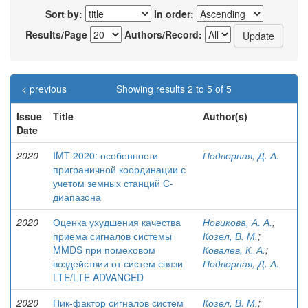
Sort by:
In order:
Results/Page
Authors/Record:
< previous
Showing results 2 to 5 of 5
Issue
Title
Author(s)
Date
2020
IMT-2020: особенности
Подворная, Д. А.
приграничной координации с
учетом земных станций С-
диапазона
2020
Оценка ухудшения качества
Новикова, А. А.
;
приема сигналов системы
Козел, В. М.
;
MMDS при помеховом
Ковалев, К. А.
;
воздействии от систем связи
Подворная, Д. А.
LTE/LTE ADVANCED
2020
Пик-фактор сигналов систем
Козел, В. М.
;