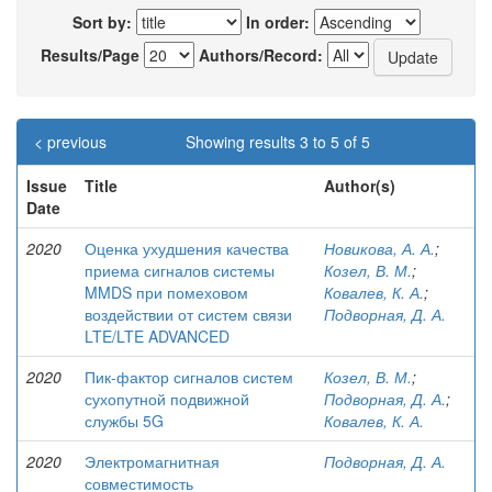
Sort by:
In order:
Results/Page
Authors/Record:
< previous
Showing results 3 to 5 of 5
Issue
Title
Author(s)
Date
2020
Оценка ухудшения качества
Новикова, А. А.
;
приема сигналов системы
Козел, В. М.
;
MMDS при помеховом
Ковалев, К. А.
;
воздействии от систем связи
Подворная, Д. А.
LTE/LTE ADVANCED
2020
Пик-фактор сигналов систем
Козел, В. М.
;
сухопутной подвижной
Подворная, Д. А.
;
службы 5G
Ковалев, К. А.
2020
Электромагнитная
Подворная, Д. А.
совместимость