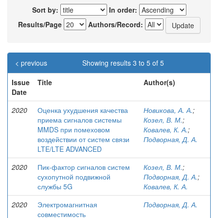
Sort by:
In order:
Results/Page
Authors/Record:
< previous
Showing results 3 to 5 of 5
Issue
Title
Author(s)
Date
2020
Оценка ухудшения качества
Новикова, А. А.
;
приема сигналов системы
Козел, В. М.
;
MMDS при помеховом
Ковалев, К. А.
;
воздействии от систем связи
Подворная, Д. А.
LTE/LTE ADVANCED
2020
Пик-фактор сигналов систем
Козел, В. М.
;
сухопутной подвижной
Подворная, Д. А.
;
службы 5G
Ковалев, К. А.
2020
Электромагнитная
Подворная, Д. А.
совместимость