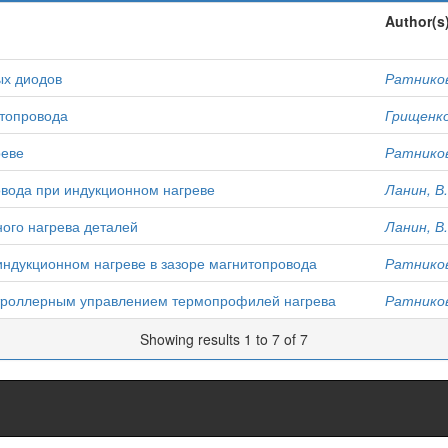
Author(s
ых диодов
Ратников
итопровода
Грищенко
реве
Ратников
вода при индукционном нагреве
Ланин, В.
ого нагрева деталей
Ланин, В.
ндукционном нагреве в зазоре магнитопровода
Ратников
нтроллерным управлением термопрофилей нагрева
Ратников
Showing results 1 to 7 of 7