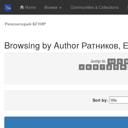
Home
Browse
Communities & Collections
Skip
Репозиторий БГУИР
navigation
Browsing by Author Ратников, Е
Jump to:
0-9
A
B
А
Б
В
Г
Д
Е
Ж
Sort by: