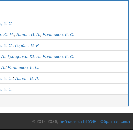
)
, Е. С.
, Ю. Н.
;
Ланин, В. Л.
;
Ратников, Е. С.
, Е. С.
;
Горбач, В. Р.
 Л.
;
Грищенко, Ю. Н.
;
Ратников, Е. С.
 Л.
;
Ратников, Е. С.
, Е. С.
;
Ланин, В. Л.
, Е. С.
© 2014-2026,
Библиотека БГУИР
-
Обратная связь