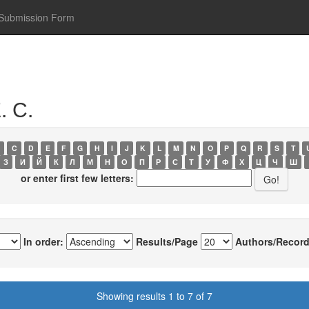
Submission Form
. С.
C
D
E
F
G
H
I
J
K
L
M
N
O
P
Q
R
S
T
З
И
Й
К
Л
М
Н
О
П
Р
С
Т
У
Ф
Х
Ц
Ч
Ш
or enter first few letters:
In order:
Results/Page
Authors/Record
Showing results 1 to 7 of 7