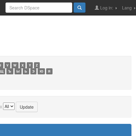
Log in:
Lang
U
V
W
X
Y
Z
Щ
Ъ
Ы
Ь
Э
Ю
Я
: