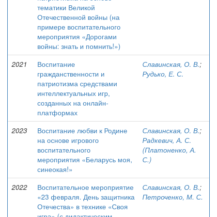
тематики Великой
Отечественной войны (на
примере воспитательного
мероприятия «Дорогами
войны: знать и помнить!»)
2021
Воспитание
Славинская, О. В.
;
гражданственности и
Рудько, Е. С.
патриотизма средствами
интеллектуальных игр,
созданных на онлайн-
платформах
2023
Воспитание любви к Родине
Славинская, О. В.
;
на основе игрового
Радкевич, А. С.
воспитательного
(Платоненко, А.
мероприятия «Беларусь моя,
С.)
синеокая!»
2022
Воспитательное мероприятие
Славинская, О. В.
;
«23 февраля. День защитника
Петроченко, М. С.
Отечества» в технике «Своя
игра» (с дидактическим