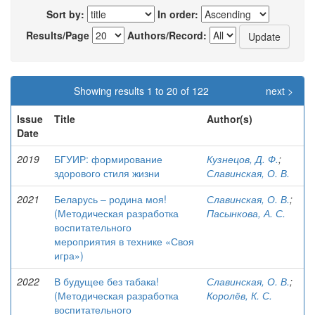
Sort by:
In order:
Results/Page
Authors/Record:
Showing results 1 to 20 of 122
next >
Issue
Title
Author(s)
Date
2019
БГУИР: формирование
Кузнецов, Д. Ф.
;
здорового стиля жизни
Славинская, О. В.
2021
Беларусь – родина моя!
Славинская, О. В.
;
(Методическая разработка
Пасынкова, А. С.
воспитательного
мероприятия в технике «Своя
игра»)
2022
В будущее без табака!
Славинская, О. В.
;
(Методическая разработка
Королёв, К. С.
воспитательного