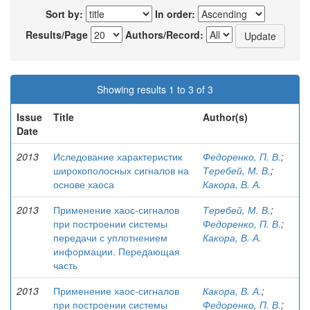
Sort by:
In order:
Results/Page
Authors/Record:
Showing results 1 to 3 of 3
Issue
Title
Author(s)
Date
2013
Иследование характеристик
Федоренко, П. В.
;
широкополосных сигналов на
Теребей, М. В.
;
основе хаоса
Какора, В. А.
2013
Применение хаос-сигналов
Теребей, М. В.
;
при построении системы
Федоренко, П. В.
;
передачи с уплотнением
Какора, В. А.
информации. Передающая
часть
2013
Применение хаос-сигналов
Какора, В. А.
;
при построении системы
Федоренко, П. В.
;