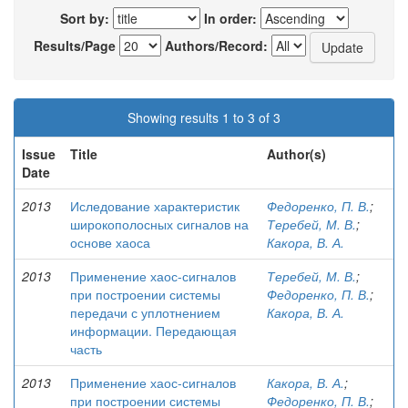
Sort by:
In order:
Results/Page
Authors/Record:
Showing results 1 to 3 of 3
Issue
Title
Author(s)
Date
2013
Иследование характеристик
Федоренко, П. В.
;
широкополосных сигналов на
Теребей, М. В.
;
основе хаоса
Какора, В. А.
2013
Применение хаос-сигналов
Теребей, М. В.
;
при построении системы
Федоренко, П. В.
;
передачи с уплотнением
Какора, В. А.
информации. Передающая
часть
2013
Применение хаос-сигналов
Какора, В. А.
;
при построении системы
Федоренко, П. В.
;