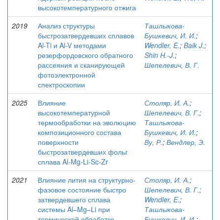
высокотемпературного отжига
2019
Анализ структуры
Ташлыкова-
быстрозатвердевших сплавов
Бушкевич, И. И.
;
Al-Ti и Al-V методами
Wendler, E.
;
Baik J.
;
резерфордовского обратного
Shin H.-J.
;
рассеяния и сканирующей
Шепелевич, В. Г.
фотоэлектронной
спектроскопии
2025
Влияние
Столяр, И. А.
;
высокотемпературной
Шепелевич, В. Г.
;
термообработки на эволюцию
Ташлыкова-
композиционного состава
Бушкевич, И. И.
;
поверхности
Ву, Р.
;
Вендлер, Э.
быстрозатвердевших фольг
сплава Al-Mg-Li-Sc-Zr
2021
Влияние лития на структурно-
Столяр, И. А.
;
фазовое состояние быстро
Шепелевич, В. Г.
;
затвердевшего сплава
Wendler, E.
;
системы Al–Mg–Li при
Ташлыкова-
термической обработке
Бушкевич, И. И.
;