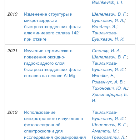
Bushkevich, I. I.
2019
Изменение структуры и
Шепелевич, В. Г.
;
микротвердости
Бушкевич, И. А.
;
быстрозатвердевших фольг
Вендлер, Э.
;
алюминиевого сплава 1421
Ташлыкова-
при отжиге
Бушкевич, И. И.
2021
Изучение термического
Столяр, И. А.
;
поведения оксидно-
Шепелевич, В. Г.
;
гидроксидного слоя
Ташлыкова-
быстрозатвердевших фольг
Бушкевич, И. И.
;
сплавов на основе Al-Mg
Wendler, E.
;
Романчук, А. В.
;
Тихонович, Ю. А.
;
Христофоров, Е.
И.
2019
Использование
Ташлыкова-
синхротронного излучения в
Бушкевич, И. И.
;
фотоэлектронной
Шепелевич, В. Г.
;
спектроскопии для
Аматти, М.
;
исследования формирования
Грегоратти, Л.
;