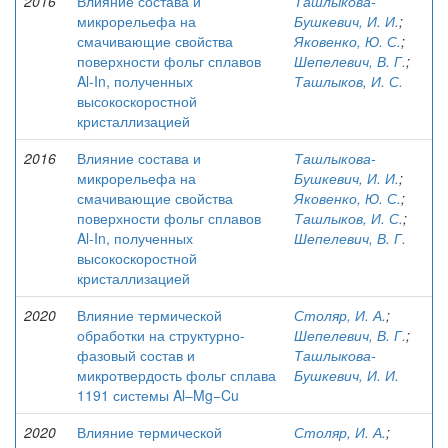
2016
Влияние состава и
Ташлыкова-
микрорельефа на
Бушкевич, И. И.
;
смачивающие свойства
Яковенко, Ю. С.
;
поверхности фольг сплавов
Шепелевич, В. Г.
;
Al-In, полученных
Ташлыков, И. С.
высокоскоростной
кристаллизацией
2016
Влияние состава и
Ташлыкова-
микрорельефа на
Бушкевич, И. И.
;
смачивающие свойства
Яковенко, Ю. С.
;
поверхности фольг сплавов
Ташлыков, И. С.
;
Al-In, полученных
Шепелевич, В. Г.
высокоскоростной
кристаллизацией
2020
Влияние термической
Столяр, И. А.
;
обработки на структурно-
Шепелевич, В. Г.
;
фазовый состав и
Ташлыкова-
микротвердость фольг сплава
Бушкевич, И. И.
1191 системы Al–Mg−Cu
2020
Влияние термической
Столяр, И. А.
;