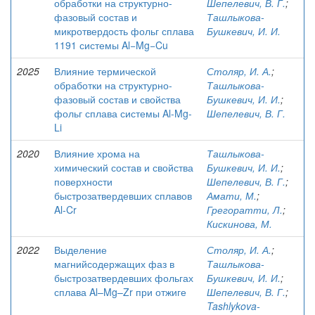
обработки на структурно-
Шепелевич, В. Г.
;
фазовый состав и
Ташлыкова-
микротвердость фольг сплава
Бушкевич, И. И.
1191 системы Al−Mg−Cu
2025
Влияние термической
Столяр, И. А.
;
обработки на структурно-
Ташлыкова-
фазовый состав и свойства
Бушкевич, И. И.
;
фольг сплава системы Al-Mg-
Шепелевич, В. Г.
Li
2020
Влияние хрома на
Ташлыкова-
химический состав и свойства
Бушкевич, И. И.
;
поверхности
Шепелевич, В. Г.
;
быстрозатвердевших сплавов
Амати, М.
;
Al-Cr
Грегоратти, Л.
;
Кискинова, М.
2022
Выделение
Столяр, И. А.
;
магнийсодержащих фаз в
Ташлыкова-
быстрозатвердевших фольгах
Бушкевич, И. И.
;
сплава Al–Mg–Zr при отжиге
Шепелевич, В. Г.
;
Tashlykova-