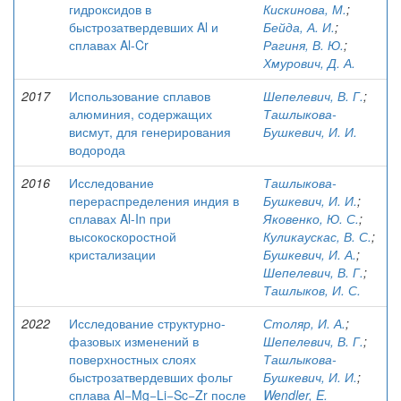
гидроксидов в
Кискинова, М.
;
быстрозатвердевших Al и
Бейда, А. И.
;
сплавах Al-Cr
Рагиня, В. Ю.
;
Хмурович, Д. А.
2017
Использование сплавов
Шепелевич, В. Г.
;
алюминия, содержащих
Ташлыкова-
висмут, для генерирования
Бушкевич, И. И.
водорода
2016
Исследование
Ташлыкова-
перераспределения индия в
Бушкевич, И. И.
;
сплавах Al-In при
Яковенко, Ю. С.
;
высокоскоростной
Куликаускас, В. С.
;
кристализации
Бушкевич, И. А.
;
Шепелевич, В. Г.
;
Ташлыков, И. С.
2022
Исследование структурно-
Столяр, И. А.
;
фазовых изменений в
Шепелевич, В. Г.
;
поверхностных слоях
Ташлыкова-
быстрозатвердевших фольг
Бушкевич, И. И.
;
сплава Al−Mg−Li−Sc−Zr после
Wendler, E.