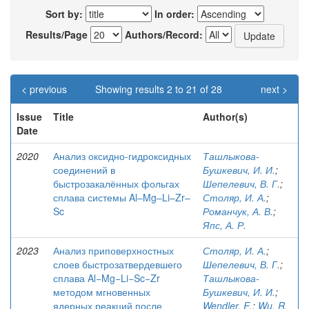
Sort by:
In order:
Results/Page
Authors/Record:
< previous
Showing results 2 to 21 of 28
next >
Issue
Title
Author(s)
Date
2020
Анализ оксидно-гидроксидных
Ташлыкова-
соединений в
Бушкевич, И. И.
;
быстрозакалённых фольгах
Шепелевич, В. Г.
;
сплава системы Al‒Mg–Li–Zr–
Столяр, И. А.
;
Sc
Романчук, А. В.
;
Япс, А. Р.
2023
Анализ приповерхностных
Столяр, И. А.
;
слоев быстрозатвердевшего
Шепелевич, В. Г.
;
сплава Al−Mg−Li−Sc−Zr
Ташлыкова-
методом мгновенных
Бушкевич, И. И.
;
ядерных реакций после
Wendler, E.
;
Wu, R.