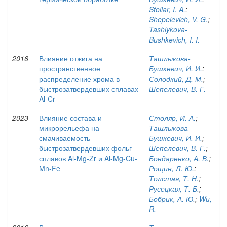
Stoliar, I. A.
;
Shepelevich, V. G.
;
Tashlykova-
Bushkevich, I. I.
2016
Влияние отжига на
Ташлыкова-
пространственное
Бушкевич, И. И.
;
распределение хрома в
Солодкий, Д. М.
;
быстрозатвердевших сплавах
Шепелевич, В. Г.
Al-Cr
2023
Влияние состава и
Столяр, И. А.
;
микрорельефа на
Ташлыкова-
смачиваемость
Бушкевич, И. И.
;
быстрозатвердевших фольг
Шепелевич, В. Г.
;
сплавов Al-Mg-Zr и Al-Mg-Cu-
Бондаренко, А. В.
;
Mn-Fe
Рощин, Л. Ю.
;
Толстая, Т. Н.
;
Русецкая, Т. Б.
;
Бобрик, А. Ю.
;
Wu,
R.