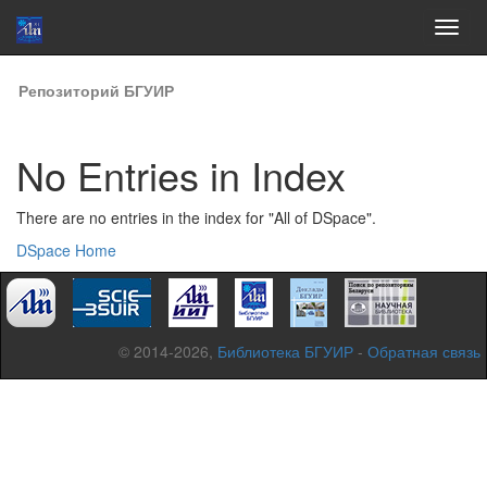
Skip
Репозиторий БГУИР
navigation
No Entries in Index
There are no entries in the index for "All of DSpace".
DSpace Home
© 2014-2026,
Библиотека БГУИР
-
Обратная связь