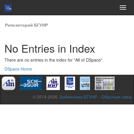
Skip
Репозиторий БГУИР
navigation
No Entries in Index
There are no entries in the index for "All of DSpace".
DSpace Home
© 2014-2026,
Библиотека БГУИР
-
Обратная связь