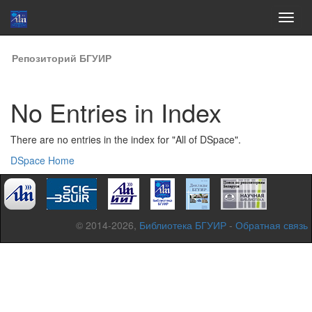
Skip
Репозиторий БГУИР
navigation
No Entries in Index
There are no entries in the index for "All of DSpace".
DSpace Home
© 2014-2026,
Библиотека БГУИР
-
Обратная связь