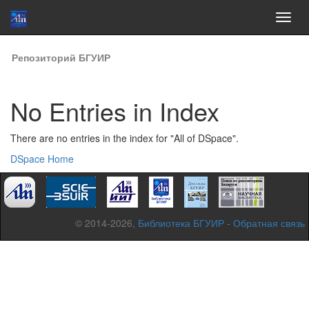
Skip
Репозиторий БГУИР
navigation
No Entries in Index
There are no entries in the index for "All of DSpace".
DSpace Home
© 2014-2026,
Библиотека БГУИР
-
Обратная связь