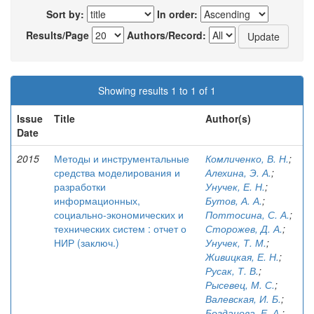
Sort by:
In order:
Results/Page
Authors/Record:
Showing results 1 to 1 of 1
Issue
Title
Author(s)
Date
2015
Методы и инструментальные
Комличенко, В. Н.
;
средства моделирования и
Алехина, Э. А.
;
разработки
Унучек, Е. Н.
;
информационных,
Бутов, А. А.
;
социально-экономических и
Поттосина, С. А.
;
технических систем : отчет о
Сторожев, Д. А.
;
НИР (заключ.)
Унучек, Т. М.
;
Живицкая, Е. Н.
;
Русак, Т. В.
;
Рысевец, М. С.
;
Валевская, И. Б.
;
Богданова, Е. А.
;