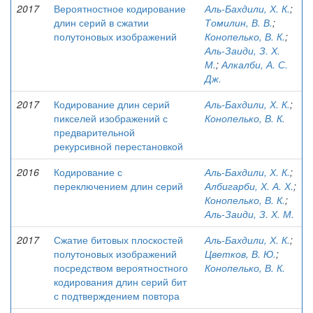
2017
Вероятностное кодирование
Аль-Бахдили, Х. К.
;
длин серий в сжатии
Томилин, В. В.
;
полутоновых изображений
Конопелько, В. К.
;
Аль-Заиди, З. Х.
М.
;
Алкалби, А. С.
Дж.
2017
Кодирование длин серий
Аль-Бахдили, Х. К.
;
пикселей изображений с
Конопелько, В. К.
предварительной
рекурсивной перестановкой
2016
Кодирование с
Аль-Бахдили, Х. К.
;
переключением длин серий
Албигарби, Х. А. Х.
;
Конопелько, В. К.
;
Аль-Заиди, З. Х. М.
2017
Сжатие битовых плоскостей
Аль-Бахдили, Х. К.
;
полутоновых изображений
Цветков, В. Ю.
;
посредством вероятностного
Конопелько, В. К.
кодирования длин серий бит
с подтверждением повтора