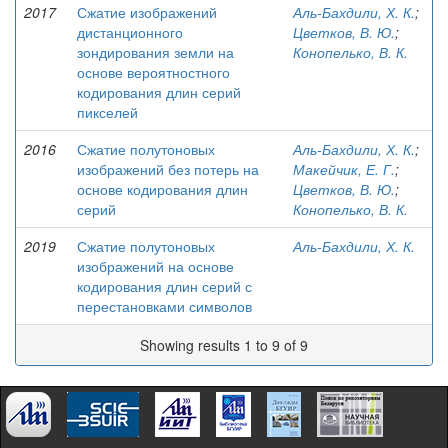
2017
Сжатие изображений
Аль-Бахдили, Х. К.
;
дистанционного
Цветков, В. Ю.
;
зондирования земли на
Конопелько, В. К.
основе вероятностного
кодирования длин серий
пикселей
2016
Сжатие полутоновых
Аль-Бахдили, Х. К.
;
изображений без потерь на
Макейчик, Е. Г.
;
основе кодирования длин
Цветков, В. Ю.
;
серий
Конопелько, В. К.
2019
Сжатие полутоновых
Аль-Бахдили, Х. К.
изображений на основе
кодирования длин серий с
перестановками символов
Showing results 1 to 9 of 9