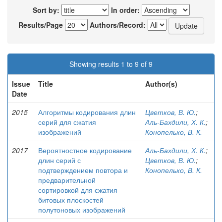
Sort by:
In order:
Results/Page
Authors/Record:
Showing results 1 to 9 of 9
Issue
Title
Author(s)
Date
2015
Алгоритмы кодирования длин
Цветков, В. Ю.
;
серий для сжатия
Аль-Бахдили, Х. К.
;
изображений
Конопелько, В. К.
2017
Вероятностное кодирование
Аль-Бахдили, Х. К.
;
длин серий с
Цветков, В. Ю.
;
подтверждением повтора и
Конопелько, В. К.
предварительной
сортировкой для сжатия
битовых плоскостей
полутоновых изображений