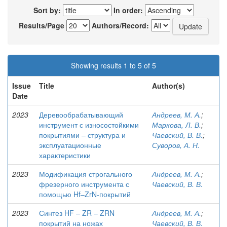
Sort by:
In order:
Results/Page
Authors/Record:
Showing results 1 to 5 of 5
Issue
Title
Author(s)
Date
2023
Деревообрабатывающий
Андреев, М. А.
;
инструмент с износостойкими
Маркова, Л. В.
;
покрытиями – структура и
Чаевский, В. В.
;
эксплуатационные
Суворов, А. Н.
характеристики
2023
Модификация строгального
Андреев, М. А.
;
фрезерного инструмента с
Чаевский, В. В.
помощью Hf–ZrN-покрытий
2023
Синтез HF – ZR – ZRN
Андреев, М. А.
;
покрытий на ножах
Чаевский, В. В.