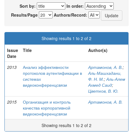
Sort by:
In order:
Results/Page
Authors/Record:
Showing results 1 to 2 of 2
Issue
Title
Author(s)
Date
2013
Анализ эффективности
Артамонов, А. В.
;
протоколов аутентификации в
Аль-Машхадани,
системах
Ф. Н. М.
;
Аль-Алем
видеоконференцсвязи
Ахмед Саид
;
Цветков, В. Ю.
2015
Организация и контроль
Артамонов, А. В.
качества корпоративной
видеоконференцсвязи
Showing results 1 to 2 of 2