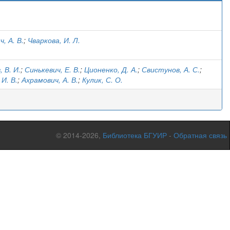
)
, А. В.
;
Чваркова, И. Л.
 В. И.
;
Синькевич, Е. В.
;
Ционенко, Д. А.
;
Свистунов, А. С.
;
И. В.
;
Ахрамович, А. В.
;
Кулик, С. О.
© 2014-2026,
Библиотека БГУИР
-
Обратная связь