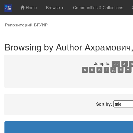
Home
Browse
Communities & Collections
Skip
Репозиторий БГУИР
navigation
Browsing by Author Ахрамович,
Jump to:
0-9
A
B
А
Б
В
Г
Д
Е
Ж
Sort by: