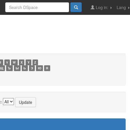
Log in:
Lang
U
V
W
X
Y
Z
Щ
Ъ
Ы
Ь
Э
Ю
Я
: