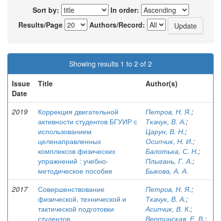
Sort by:
In order:
Results/Page
Authors/Record:
Showing results 1 to 2 of 2
Issue
Title
Author(s)
Date
2019
Коррекция двигательной
Петров, Н. Я.
;
активности студентов БГУИР с
Ткачук, В. А.
;
использованием
Царун, В. Н.
;
целенаправленных
Осипчик, Н. И.
;
комплексов физических
Балотька, С. Н.
;
упражнений : учебно-
Плыгань, Г. А.
;
методическое пособие
Быкова, А. А.
2017
Совершенствование
Петров, Н. Я.
;
физической, технической и
Ткачук, В. А.
;
тактической подготовки
Асипчик, В. К.
;
студентов,
Вертинская, Е. В.
;