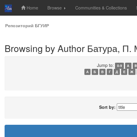
Home
Browse
Communities & Collections
Skip
Репозиторий БГУИР
navigation
Browsing by Author Батура, П. 
Jump to:
0-9
A
B
А
Б
В
Г
Д
Е
Ж
Sort by: