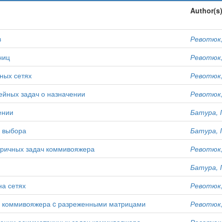
Author(s
в
Ревотюк,
ниц
Ревотюк,
ных сетях
Ревотюк,
ейных задач о назначении
Ревотюк,
ении
Батура, 
ч выбора
Батура, 
ричных задач коммивояжера
Ревотюк,
Батура, 
на сетях
Ревотюк,
ач коммивояжера c разреженными матрицами
Ревотюк,