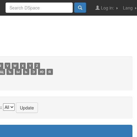
Log in:
Lang
U
V
W
X
Y
Z
Щ
Ъ
Ы
Ь
Э
Ю
Я
: