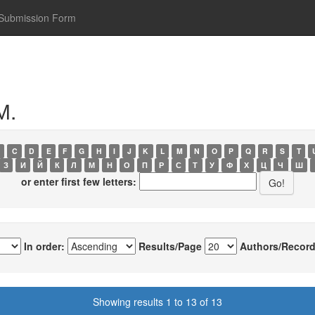
Submission Form
М.
C
D
E
F
G
H
I
J
K
L
M
N
O
P
Q
R
S
T
З
И
Й
К
Л
М
Н
О
П
Р
С
Т
У
Ф
Х
Ц
Ч
Ш
or enter first few letters:
In order:
Results/Page
Authors/Record
Showing results 1 to 13 of 13