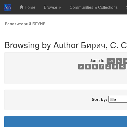
Home
Browse
Communities & Collections
Skip
Репозиторий БГУИР
navigation
Browsing by Author Бирич, С. С
Jump to:
0-9
A
B
А
Б
В
Г
Д
Е
Ж
Sort by: