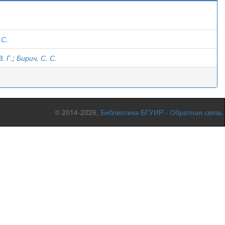
)
 С.
. Г.
;
Бирич, С. С.
© 2014-2026,
Библиотека БГУИР
-
Обратная связь