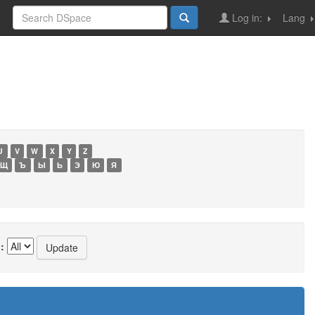
Log in:
Lang
U
V
W
X
Y
Z
Щ
Ъ
Ы
Ь
Э
Ю
Я
: