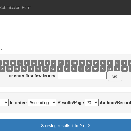
Submission Form
.
C
D
E
F
G
H
I
J
K
L
M
N
O
P
Q
R
S
T
З
И
Й
К
Л
М
Н
О
П
Р
С
Т
У
Ф
Х
Ц
Ч
Ш
or enter first few letters:
In order:
Results/Page
Authors/Record
Showing results 1 to 2 of 2