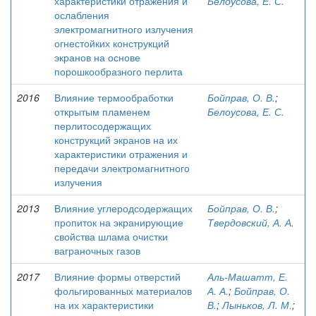
характеристики отражения и
Белоусова, Е. С.
ослабления
электромагнитного излучения
огнестойких конструкций
экранов на основе
порошкообразного перлита
2016
Влияние термообработки
Бойправ, О. В.
;
открытым пламенем
Белоусова, Е. С.
перлитосодержащих
конструкций экранов на их
характеристики отражения и
передачи электромагнитного
излучения
2013
Влияние углеродсодержащих
Бойправ, О. В.
;
пропиток на экранирующие
Твердовский, А. А.
свойства шлама очистки
ваграночных газов
2017
Влияние формы отверстий
Аль-Машатт, Е.
фольгированных материалов
А. А.
;
Бойправ, О.
на их характеристики
В.
;
Лыньков, Л. М.
;