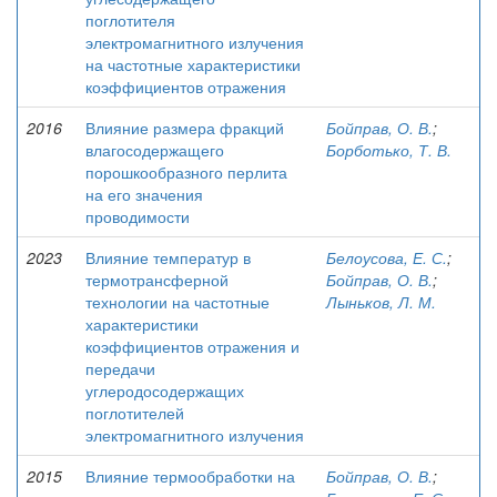
поглотителя
электромагнитного излучения
на частотные характеристики
коэффициентов отражения
2016
Влияние размера фракций
Бойправ, О. В.
;
влагосодержащего
Борботько, Т. В.
порошкообразного перлита
на его значения
проводимости
2023
Влияние температур в
Белоусова, Е. С.
;
термотрансферной
Бойправ, О. В.
;
технологии на частотные
Лыньков, Л. М.
характеристики
коэффициентов отражения и
передачи
углеродосодержащих
поглотителей
электромагнитного излучения
2015
Влияние термообработки на
Бойправ, О. В.
;