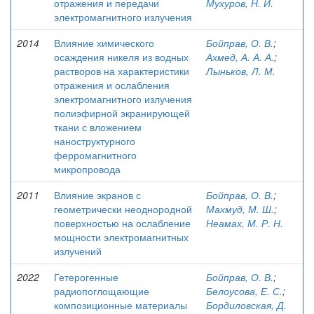
отражения и передачи
Мухуров, Н. И.
электромагнитного излучения
2014
Влияние химического
Бойправ, О. В.
;
осаждения никеля из водных
Ахмед, А. А. А.
;
растворов на характеристики
Лыньков, Л. М.
отражения и ослабления
электромагнитного излучения
полиэфирной экранирующей
ткани с вложением
наноструктурного
ферромагнитного
микропровода
2011
Влияние экранов с
Бойправ, О. В.
;
геометрически неоднородной
Махмуд, М. Ш.
;
поверхностью на ослабление
Неамах, М. Р. Н.
мощности электромагнитных
излучений
2022
Гетерогенные
Бойправ, О. В.
;
радиопоглощающие
Белоусова, Е. С.
;
композиционные материалы
Бордиловская, Д.