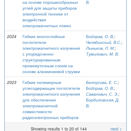
на основе порошкообразных
В.
углей для защиты приборов
электронной техники от
воздействия
электромагнитных помех
2024
Гибкие многослойные
Бойправ, О. В.
;
поглотители
Челядинский, В.С.
;
электромагнитного излучения
Лыньков, Л. М.
;
с упорядоченно-
Тумилович, М. В.
структурированным
промежуточным слоем на
основе алюминиевой стружки
2023
Гибкие полимерные
Белоусова, Е. С.
;
углесодержащие поглотители
Бойправ, О. В.
;
электромагнитного излучения
Саванович, С. Э.
;
для обеспечения
Бордиловская, Д.
электромагнитной
В.
совместимости
радиоэлектронных приборов
Showing results 1 to 20 of 144
next >