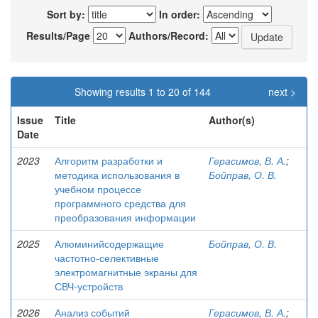
Sort by:
In order:
Results/Page
Authors/Record:
Showing results 1 to 20 of 144
next >
Issue
Title
Author(s)
Date
2023
Алгоритм разработки и
Герасимов, В. А.
;
методика использования в
Бойправ, О. В.
учебном процессе
программного средства для
преобразования информации
2025
Алюминийсодержащие
Бойправ, О. В.
частотно-селективные
электромагнитные экраны для
СВЧ-устройств
2026
Анализ событий
Герасимов, В. А.
;