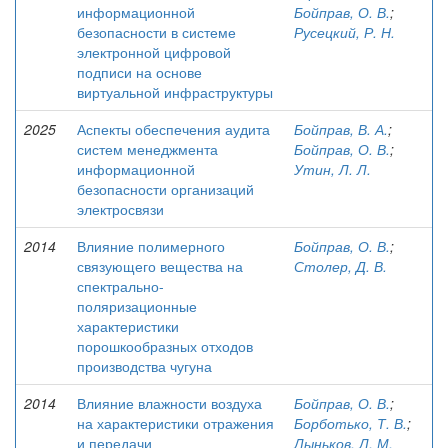
информационной
Бойправ, О. В.
;
безопасности в системе
Русецкий, Р. Н.
электронной цифровой
подписи на основе
виртуальной инфраструктуры
2025
Аспекты обеспечения аудита
Бойправ, В. А.
;
систем менеджмента
Бойправ, О. В.
;
информационной
Утин, Л. Л.
безопасности организаций
электросвязи
2014
Влияние полимерного
Бойправ, О. В.
;
связующего вещества на
Столер, Д. В.
спектрально-
поляризационные
характеристики
порошкообразных отходов
производства чугуна
2014
Влияние влажности воздуха
Бойправ, О. В.
;
на характеристики отражения
Борботько, Т. В.
;
и передачи
Лыньков, Л. М.