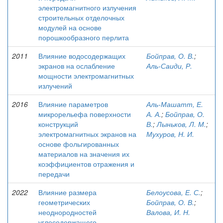
электромагнитного излучения
строительных отделочных
модулей на основе
порошкообразного перлита
2011
Влияние водосодержащих
Бойправ, О. В.
;
экранов на ослабление
Аль-Саиди, Р.
мощности электромагнитных
излучений
2016
Влияние параметров
Аль-Машатт, Е.
микрорельефа поверхности
А. А.
;
Бойправ, О.
конструкций
В.
;
Лыньков, Л. М.
;
электромагнитных экранов на
Мухуров, Н. И.
основе фольгированных
материалов на значения их
коэффициентов отражения и
передачи
2022
Влияние размера
Белоусова, Е. С.
;
геометрических
Бойправ, О. В.
;
неоднородностей
Валова, И. Н.
углесодержащего