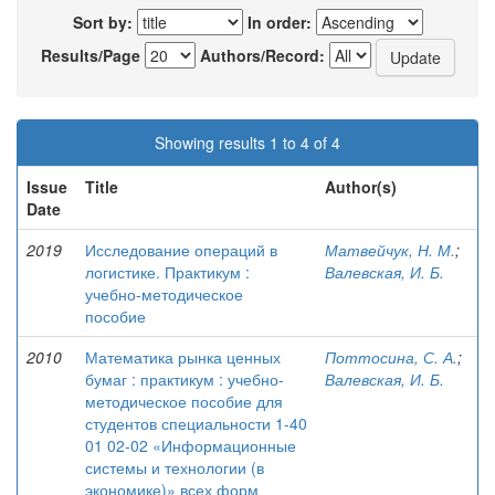
Sort by:
In order:
Results/Page
Authors/Record:
Showing results 1 to 4 of 4
Issue
Title
Author(s)
Date
2019
Исследование операций в
Матвейчук, Н. М.
;
логистике. Практикум :
Валевская, И. Б.
учебно-методическое
пособие
2010
Математика рынка ценных
Поттосина, С. А.
;
бумаг : практикум : учебно-
Валевская, И. Б.
методическое пособие для
студентов специальности 1-40
01 02-02 «Информационные
системы и технологии (в
экономике)» всех форм