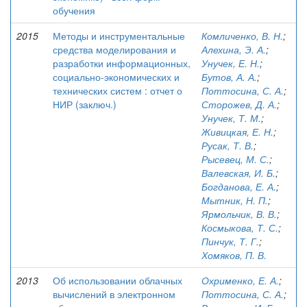
обучения
2015
Методы и инструментальные
Комличенко, В. Н.
;
средства моделирования и
Алехина, Э. А.
;
разработки информационных,
Унучек, Е. Н.
;
социально-экономических и
Бутов, А. А.
;
технических систем : отчет о
Поттосина, С. А.
;
НИР (заключ.)
Сторожев, Д. А.
;
Унучек, Т. М.
;
Живицкая, Е. Н.
;
Русак, Т. В.
;
Рысевец, М. С.
;
Валевская, И. Б.
;
Богданова, Е. А.
;
Мытник, Н. П.
;
Ярмольчик, В. В.
;
Космыкова, Т. С.
;
Пинчук, Т. Г.
;
Хомяков, П. В.
2013
Об использовании облачных
Охрименко, Е. А.
;
вычислений в электронном
Поттосина, С. А.
;