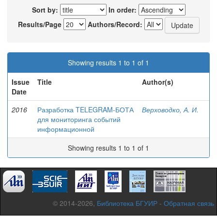
Sort by:
In order:
Results/Page
Authors/Record:
Showing results 1 to 1 of 1
Issue
Title
Author(s)
Date
2016
Разработка TELEGRAM-БОТА
Верховодко, А. И.
для мониторинга событий
информационной
Showing results 1 to 1 of 1
© 2014-2026,
Библиотека БГУИР
-
Обратная связь