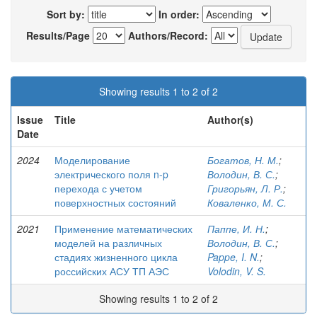
Sort by:
In order:
Results/Page
Authors/Record:
Showing results 1 to 2 of 2
Issue
Title
Author(s)
Date
2024
Моделирование
Богатов, Н. М.
;
электрического поля n-p
Володин, В. С.
;
перехода с учетом
Григорьян, Л. Р.
;
поверхностных состояний
Коваленко, М. С.
2021
Применение математических
Паппе, И. Н.
;
моделей на различных
Володин, В. С.
;
стадиях жизненного цикла
Pappe, I. N.
;
российских АСУ ТП АЭС
Volodin, V. S.
Showing results 1 to 2 of 2