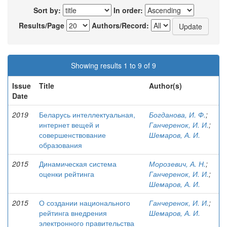
Sort by:
In order:
Results/Page
Authors/Record:
Showing results 1 to 9 of 9
Issue
Title
Author(s)
Date
2019
Беларусь интеллектуальная,
Богданова, И. Ф.
;
интернет вещей и
Ганчеренок, И. И.
;
совершенствование
Шемаров, А. И.
образования
2015
Динамическая система
Морозевич, А. Н.
;
оценки рейтинга
Ганчеренок, И. И.
;
Шемаров, А. И.
2015
О создании национального
Ганчеренок, И. И.
;
рейтинга внедрения
Шемаров, А. И.
электронного правительства