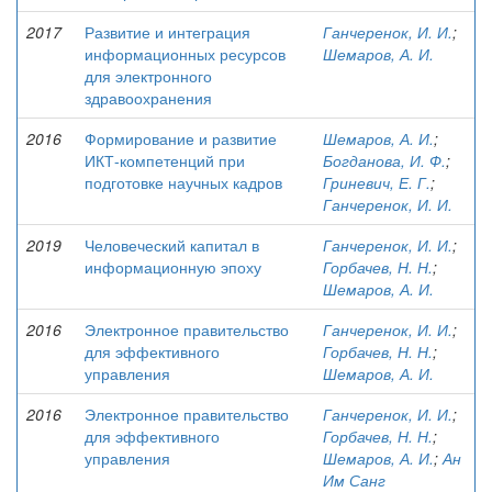
2017
Развитие и интеграция
Ганчеренок, И. И.
;
информационных ресурсов
Шемаров, А. И.
для электронного
здравоохранения
2016
Формирование и развитие
Шемаров, А. И.
;
ИКТ-компетенций при
Богданова, И. Ф.
;
подготовке научных кадров
Гриневич, Е. Г.
;
Ганчеренок, И. И.
2019
Человеческий капитал в
Ганчеренок, И. И.
;
информационную эпоху
Горбачев, Н. Н.
;
Шемаров, А. И.
2016
Электронное правительство
Ганчеренок, И. И.
;
для эффективного
Горбачев, Н. Н.
;
управления
Шемаров, А. И.
2016
Электронное правительство
Ганчеренок, И. И.
;
для эффективного
Горбачев, Н. Н.
;
управления
Шемаров, А. И.
;
Ан
Им Санг