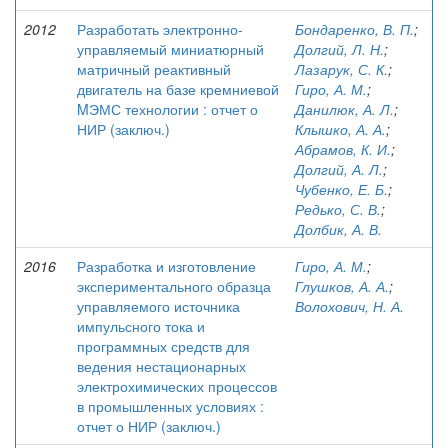
2012
Разработать электронно-
Бондаренко, В. П.
;
управляемый миниатюрный
Долгий, Л. Н.
;
матричный реактивный
Лазарук, С. К.
;
двигатель на базе кремниевой
Гиро, А. М.
;
MЭМС технологии : отчет о
Данилюк, А. Л.
;
НИР (заключ.)
Клышко, А. А.
;
Абрамов, К. И.
;
Долгий, А. Л.
;
Чубенко, Е. Б.
;
Редько, С. В.
;
Долбик, А. В.
2016
Разработка и изготовление
Гиро, А. М.
;
экспериментального образца
Глушков, А. А.
;
управляемого источника
Волохович, Н. А.
импульсного тока и
программных средств для
ведения нестационарных
электрохимических процессов
в промышленных условиях :
отчет о НИР (заключ.)