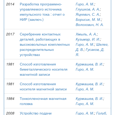
2014
Разработка программно-
Гиро, А. М.
;
управляемого источника
Глушков, А. А.
;
импульсного тока : отчет о
Яцкевич, С. А.
;
НИР (заключ.)
Борисик, М. М.
;
Волохович, Н. А.
2017
Серебрение контактных
Хмыль, А. А.
;
деталей, работающих в
Кузьмар, И. И.
;
высоковольтных комплектных
Гиро, А. М.
;
Шелег,
распределительных
Д. В.
;
Гусаков, Д.
устройствах
Я.
1981
Способ изготовления
Курмашев, В. И.
;
биметаллического носителя
Гиро, А. М.
магнитной записи
1981
Способ изготовления
Курмашев, В. И.
;
носителя магнитной записи
Гиро, А. М.
1984
Тонкопленочная магнитная
Курмашев, В. И.
;
головка
Гиро, А. М.
2008
Устройство подачи
Гиро, А. М.
;
Голуб,