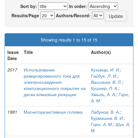
Sort by:
In order:
Results/Page
Authors/Record:
Showing results 1 to 15 of 15
Issue
Title
Author(s)
Date
2017
Использование
Кузьмар, И. И.
;
реверсированного тока для
Гайдук, Л. И.
;
электроосаждения
Васильев, В. Л.
;
композиционного покрытия на
Кушнер, Л. К.
;
диски алмазные режущие
Хмыль, А. А.
;
Гиро,
А. М.
1981
Магниторезистивная головка
Лабунов, В. А.
;
Курмашев, В. И.
;
Гиро, А. М.
;
Шух, А.
М.