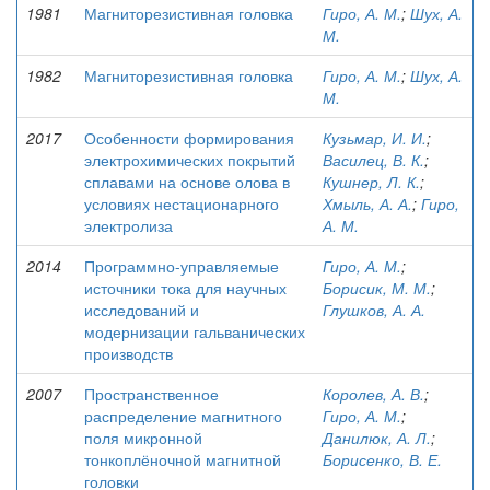
1981
Магниторезистивная головка
Гиро, А. М.
;
Шух, А.
М.
1982
Магниторезистивная головка
Гиро, А. М.
;
Шух, А.
М.
2017
Особенности формирования
Кузьмар, И. И.
;
электрохимических покрытий
Василец, В. К.
;
сплавами на основе олова в
Кушнер, Л. К.
;
условиях нестационарного
Хмыль, А. А.
;
Гиро,
электролиза
А. М.
2014
Программно-управляемые
Гиро, А. М.
;
источники тока для научных
Борисик, М. М.
;
исследований и
Глушков, А. А.
модернизации гальванических
производств
2007
Пространственное
Королев, А. В.
;
распределение магнитного
Гиро, А. М.
;
поля микронной
Данилюк, А. Л.
;
тонкоплёночной магнитной
Борисенко, В. Е.
головки