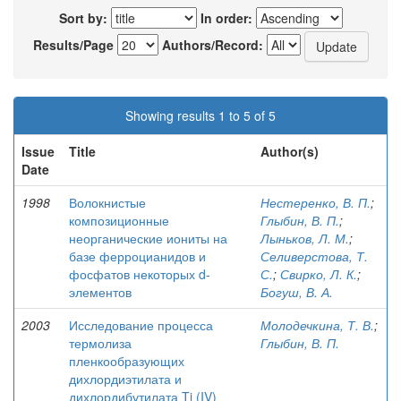
Sort by:
In order:
Results/Page
Authors/Record:
Showing results 1 to 5 of 5
Issue
Title
Author(s)
Date
1998
Волокнистые
Нестеренко, В. П.
;
композиционные
Глыбин, В. П.
;
неорганические иониты на
Лыньков, Л. М.
;
базе ферроцианидов и
Селиверстова, Т.
фосфатов некоторых d-
С.
;
Свирко, Л. К.
;
элементов
Богуш, В. А.
2003
Исследование процесса
Молодечкина, Т. В.
;
термолиза
Глыбин, В. П.
пленкообразующих
дихлордиэтилата и
дихлордибутилата Ti (IV)