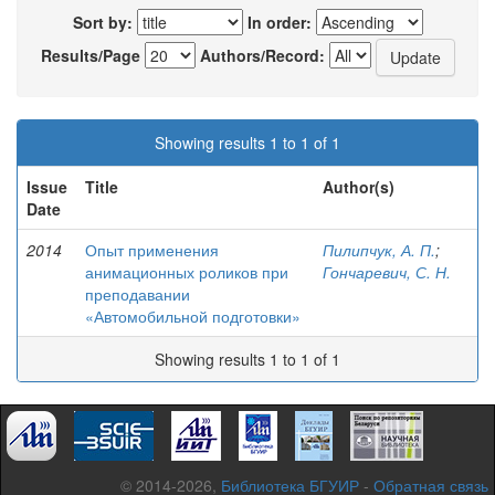
Sort by:
In order:
Results/Page
Authors/Record:
Showing results 1 to 1 of 1
Issue
Title
Author(s)
Date
2014
Опыт применения
Пилипчук, А. П.
;
анимационных роликов при
Гончаревич, С. Н.
преподавании
«Автомобильной подготовки»
Showing results 1 to 1 of 1
© 2014-2026,
Библиотека БГУИР
-
Обратная связь